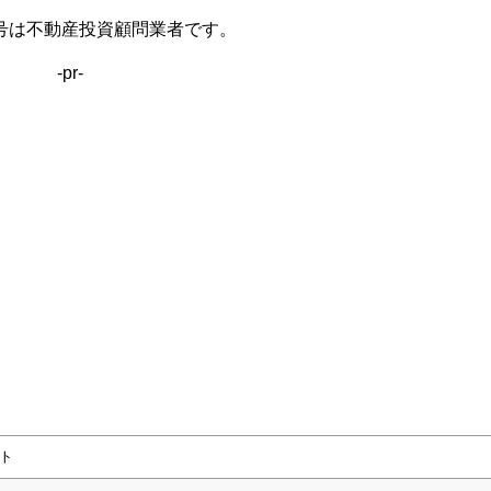
号は不動産投資顧問業者です。
-pr-
ト