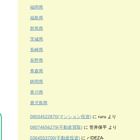
福岡県
福島県
群馬県
茨城県
長崎県
長野県
青森県
静岡県
香川県
鹿児島県
08034522870(マンション投資)
に
ruru
より
08074656279(不動産買取)
に
笠井保平
より
0364553700(不動産投資)
に
バDEZA-