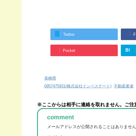
Twitter
F
B!
Pocket
-
長崎県
-
0957475931(株式会社インベステート)
,
不動産業者
,
※ここからは相手に連絡を取れません。ご注
comment
メールアドレスが公開されることはありませ