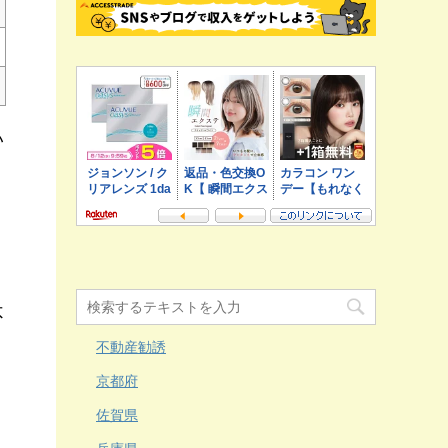
い
不
不動産勧誘
京都府
り
佐賀県