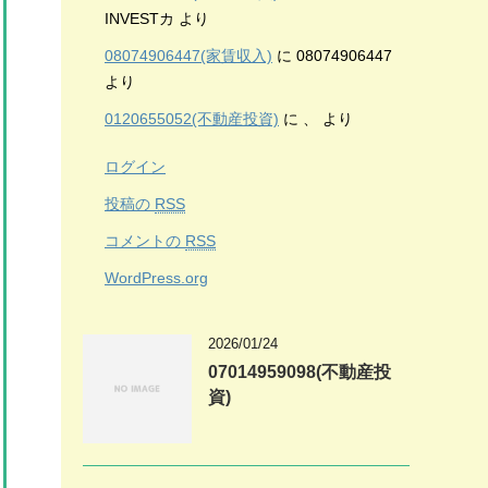
INVESTカ
より
08074906447(家賃収入)
に
08074906447
より
0120655052(不動産投資)
に
、
より
ログイン
投稿の
RSS
コメントの
RSS
WordPress.org
2026/01/24
07014959098(不動産投
資)