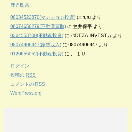
鹿児島県
08034522870(マンション投資)
に
ruru
より
08074656279(不動産買取)
に
笠井保平
より
0364553700(不動産投資)
に
バDEZA-INVESTカ
より
08074906447(家賃収入)
に
08074906447
より
0120655052(不動産投資)
に
、
より
ログイン
投稿の
RSS
コメントの
RSS
WordPress.org