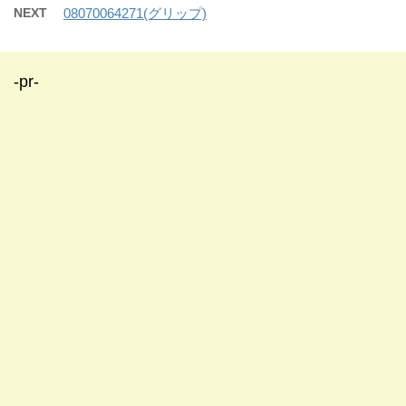
NEXT
08070064271(グリップ)
-pr-