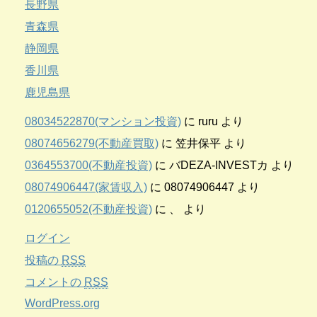
長野県
青森県
静岡県
香川県
鹿児島県
08034522870(マンション投資)
に
ruru
より
08074656279(不動産買取)
に
笠井保平
より
0364553700(不動産投資)
に
バDEZA-INVESTカ
より
08074906447(家賃収入)
に
08074906447
より
0120655052(不動産投資)
に
、
より
ログイン
投稿の
RSS
コメントの
RSS
WordPress.org