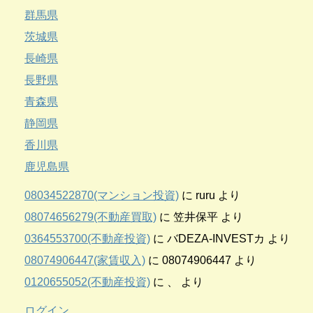
群馬県
茨城県
長崎県
長野県
青森県
静岡県
香川県
鹿児島県
08034522870(マンション投資)
に
ruru
より
08074656279(不動産買取)
に
笠井保平
より
0364553700(不動産投資)
に
バDEZA-INVESTカ
より
08074906447(家賃収入)
に
08074906447
より
0120655052(不動産投資)
に
、
より
ログイン