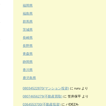
福岡県
福島県
群馬県
茨城県
長崎県
長野県
青森県
静岡県
香川県
鹿児島県
08034522870(マンション投資)
に
ruru
より
08074656279(不動産買取)
に
笠井保平
より
0364553700(不動産投資)
に
バDEZA-