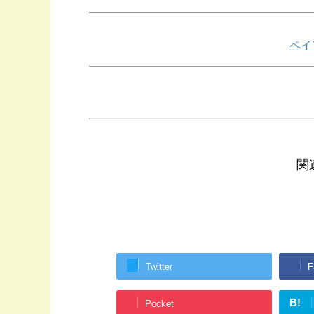
ペイ
関
Twitter
F
B!
Pocket