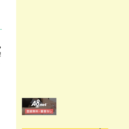
。
る
契
ま