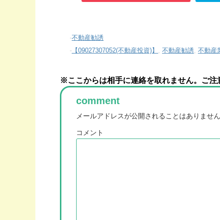
-
不動産勧誘
-
【09027307052(不動産投資)】
,
不動産勧誘
,
不動産
※ここからは相手に連絡を取れません。ご注
comment
メールアドレスが公開されることはありませ
コメント