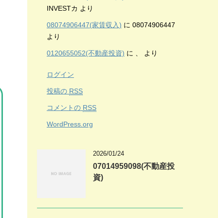
INVESTカ
より
08074906447(家賃収入)
に
08074906447
より
0120655052(不動産投資)
に
、
より
ログイン
投稿の
RSS
コメントの
RSS
WordPress.org
2026/01/24
07014959098(不動産投
資)