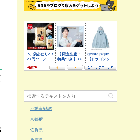
ベ
そ
不動産勧誘
京都府
信
佐賀県