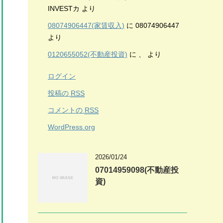
INVESTカ
より
08074906447(家賃収入)
に
08074906447
より
0120655052(不動産投資)
に
、
より
ログイン
投稿の
RSS
コメントの
RSS
WordPress.org
2026/01/24
07014959098(不動産投
資)