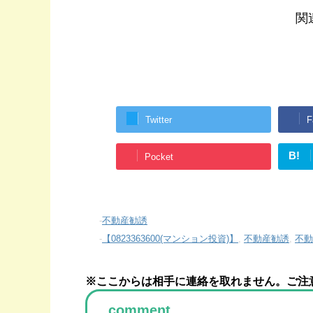
関
Twitter
F
B!
Pocket
-
不動産勧誘
-
【0823363600(マンション投資)】
,
不動産勧誘
,
不動
※ここからは相手に連絡を取れません。ご注
comment