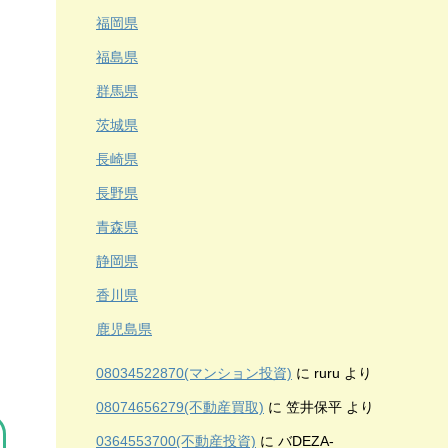
福岡県
福島県
群馬県
茨城県
長崎県
長野県
青森県
静岡県
香川県
鹿児島県
08034522870(マンション投資)
に
ruru
より
08074656279(不動産買取)
に
笠井保平
より
0364553700(不動産投資)
に
バDEZA-