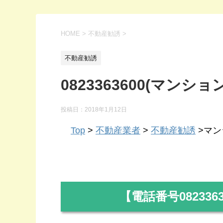
HOME
>
不動産勧誘
>
不動産勧誘
0823363600(マンショ
投稿日：
2018年1月12日
Top
>
不動産業者
>
不動産勧誘
>マンシ
【電話番号
082336