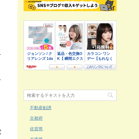
。
そ
え
、
不動産勧誘
京都府
佐賀県
電