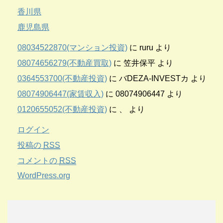
香川県
鹿児島県
08034522870(マンション投資)
に
ruru
より
08074656279(不動産買取)
に
笠井保平
より
0364553700(不動産投資)
に
バDEZA-INVESTカ
より
08074906447(家賃収入)
に
08074906447
より
0120655052(不動産投資)
に
、
より
ログイン
投稿の
RSS
コメントの
RSS
WordPress.org