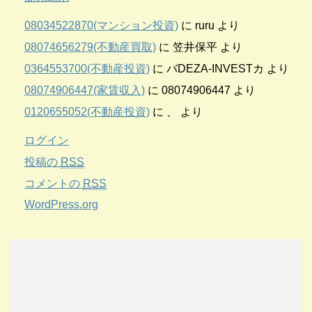
08034522870(マンション投資)
に
ruru
より
08074656279(不動産買取)
に
笠井保平
より
0364553700(不動産投資)
に
バDEZA-INVESTカ
より
08074906447(家賃収入)
に
08074906447
より
0120655052(不動産投資)
に
、
より
ログイン
投稿の
RSS
コメントの
RSS
WordPress.org