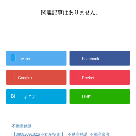
関連記事はありません。
Twitter
Facebook
Google+
Pocket
B!
はてブ
LINE
-
不動産勧誘
-
【08092091822(不動産投資)】
,
不動産勧誘
,
不動産業者