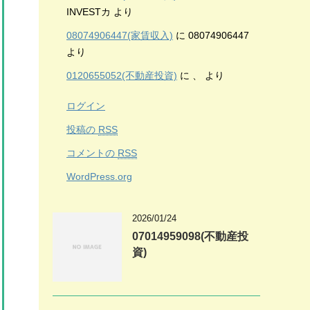
INVESTカ
より
08074906447(家賃収入)
に
08074906447
より
0120655052(不動産投資)
に
、
より
ログイン
投稿の
RSS
コメントの
RSS
WordPress.org
2026/01/24
07014959098(不動産投
資)