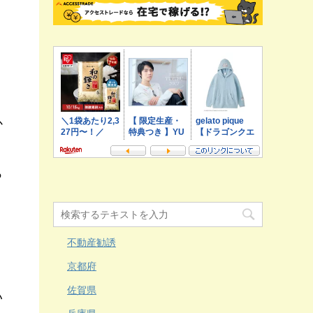
か
っ
、
不動産勧誘
京都府
佐賀県
い