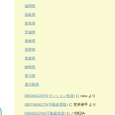
福岡県
福島県
群馬県
茨城県
長崎県
長野県
青森県
静岡県
香川県
鹿児島県
08034522870(マンション投資)
に
ruru
より
08074656279(不動産買取)
に
笠井保平
より
0364553700(不動産投資)
に
バDEZA-