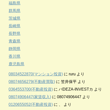
福島県
群馬県
茨城県
長崎県
長野県
青森県
静岡県
香川県
鹿児島県
08034522870(マンション投資)
に
ruru
より
08074656279(不動産買取)
に
笠井保平
より
0364553700(不動産投資)
に
バDEZA-INVESTカ
より
08074906447(家賃収入)
に
08074906447
より
0120655052(不動産投資)
に
、
より