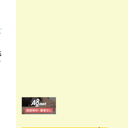
を
既
を