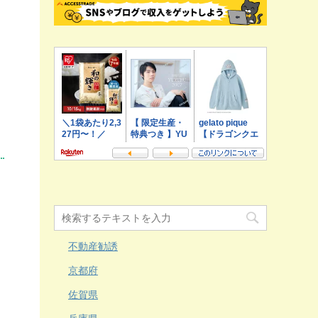
ト
不動産勧誘
京都府
、
佐賀県