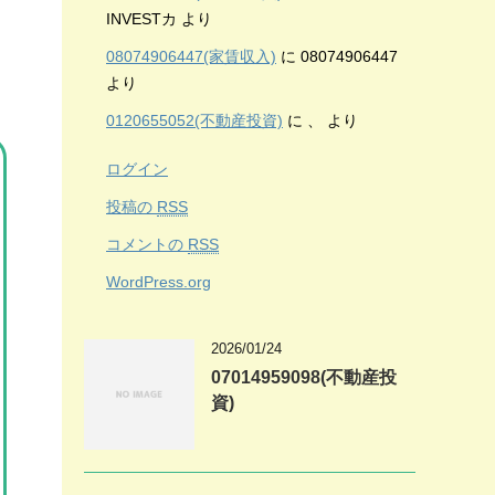
INVESTカ
より
08074906447(家賃収入)
に
08074906447
より
0120655052(不動産投資)
に
、
より
ログイン
投稿の
RSS
コメントの
RSS
WordPress.org
2026/01/24
07014959098(不動産投
資)