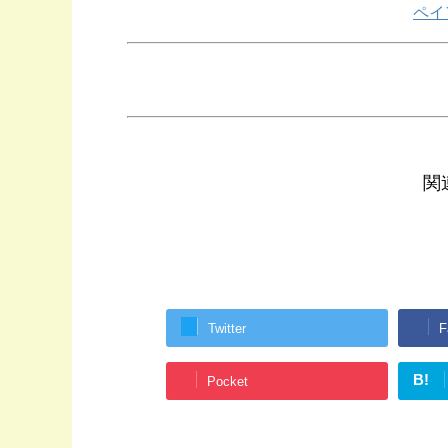
ペイ
関
Twitter
F
B!
Pocket