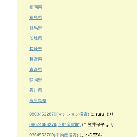
福岡県
福島県
群馬県
茨城県
長崎県
長野県
青森県
静岡県
香川県
鹿児島県
08034522870(マンション投資)
に
ruru
より
08074656279(不動産買取)
に
笠井保平
より
0364553700(不動産投資)
に
バDEZA-