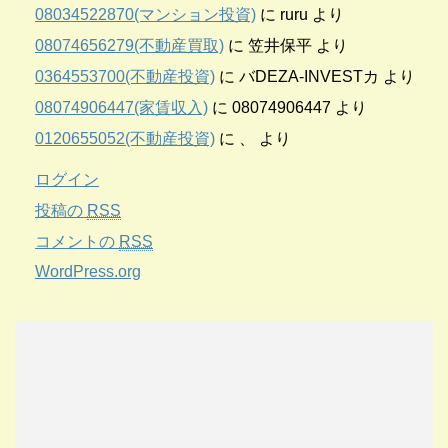
08034522870(マンション投資)
に
ruru
より
08074656279(不動産買取)
に
笠井保平
より
0364553700(不動産投資)
に
バDEZA-INVESTカ
より
08074906447(家賃収入)
に
08074906447
より
0120655052(不動産投資)
に
、
より
ログイン
投稿の
RSS
コメントの
RSS
WordPress.org