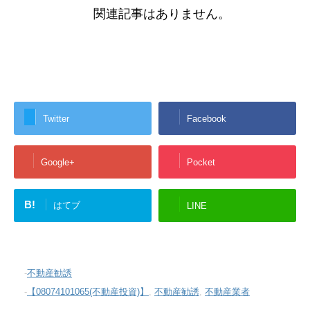
関連記事はありません。
Twitter
Facebook
Google+
Pocket
B!
はてブ
LINE
-
不動産勧誘
-
【08074101065(不動産投資)】
,
不動産勧誘
,
不動産業者