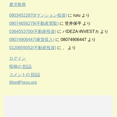
鹿児島県
08034522870(マンション投資)
に
ruru
より
08074656279(不動産買取)
に
笠井保平
より
0364553700(不動産投資)
に
バDEZA-INVESTカ
より
08074906447(家賃収入)
に
08074906447
より
0120655052(不動産投資)
に
、
より
ログイン
投稿の
RSS
コメントの
RSS
WordPress.org