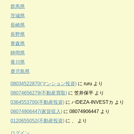
群馬県
茨城県
長崎県
長野県
青森県
静岡県
香川県
鹿児島県
08034522870(マンション投資)
に
ruru
より
08074656279(不動産買取)
に
笠井保平
より
0364553700(不動産投資)
に
バDEZA-INVESTカ
より
08074906447(家賃収入)
に
08074906447
より
0120655052(不動産投資)
に
、
より
ログイン