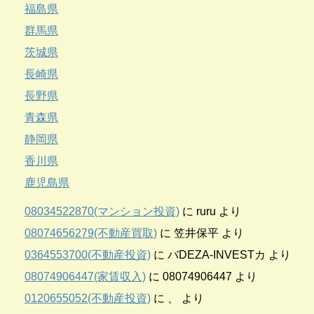
福島県
群馬県
茨城県
長崎県
長野県
青森県
静岡県
香川県
鹿児島県
08034522870(マンション投資)
に
ruru
より
08074656279(不動産買取)
に
笠井保平
より
0364553700(不動産投資)
に
バDEZA-INVESTカ
より
08074906447(家賃収入)
に
08074906447
より
0120655052(不動産投資)
に
、
より