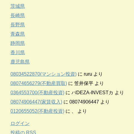
茨城県
長崎県
長野県
青森県
静岡県
香川県
鹿児島県
08034522870(マンション投資)
に
ruru
より
08074656279(不動産買取)
に
笠井保平
より
0364553700(不動産投資)
に
バDEZA-INVESTカ
より
08074906447(家賃収入)
に
08074906447
より
0120655052(不動産投資)
に
、
より
ログイン
投稿の
RSS