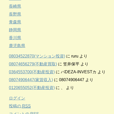
長崎県
長野県
青森県
静岡県
香川県
鹿児島県
08034522870(マンション投資)
に
ruru
より
08074656279(不動産買取)
に
笠井保平
より
0364553700(不動産投資)
に
バDEZA-INVESTカ
より
08074906447(家賃収入)
に
08074906447
より
0120655052(不動産投資)
に
、
より
ログイン
投稿の
RSS
コメントの
RSS