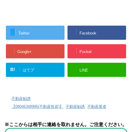
Twitter
Facebook
Google+
Pocket
B!
はてブ
LINE
-
不動産勧誘
-
【08046348995(不動産投資)】
,
不動産勧誘
,
不動産業者
※ここからは相手に連絡を取れません。ご注意ください。