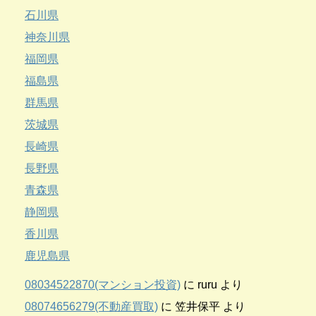
石川県
神奈川県
福岡県
福島県
群馬県
茨城県
長崎県
長野県
青森県
静岡県
香川県
鹿児島県
08034522870(マンション投資)
に
ruru
より
08074656279(不動産買取)
に
笠井保平
より