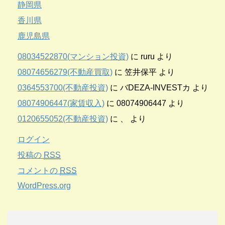
静岡県
香川県
鹿児島県
08034522870(マンション投資)
に
ruru
より
08074656279(不動産買取)
に
笠井保平
より
0364553700(不動産投資)
に
バDEZA-INVESTカ
より
08074906447(家賃収入)
に
08074906447
より
0120655052(不動産投資)
に
、
より
ログイン
投稿の
RSS
コメントの
RSS
WordPress.org