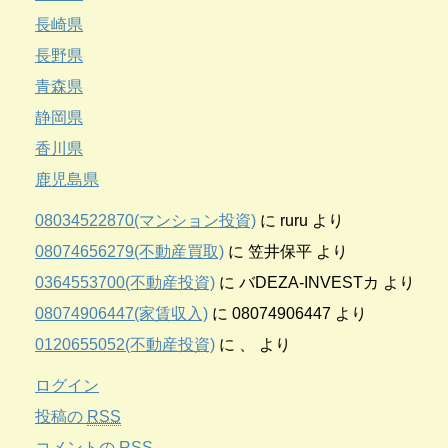
長崎県
長野県
青森県
静岡県
香川県
鹿児島県
08034522870(マンション投資)
に
ruru
より
08074656279(不動産買取)
に
笠井保平
より
0364553700(不動産投資)
に
バDEZA-INVESTカ
より
08074906447(家賃収入)
に
08074906447
より
0120655052(不動産投資)
に
、
より
ログイン
投稿の
RSS
コメントの
RSS