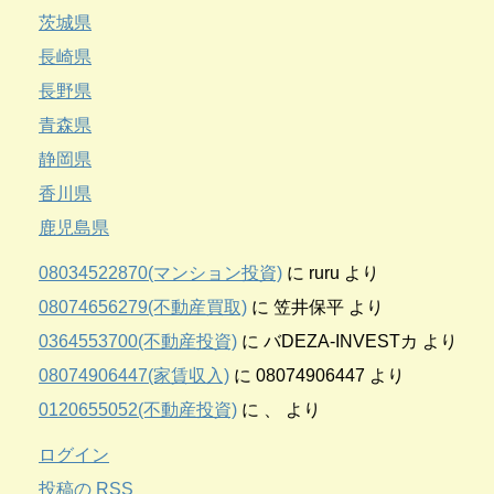
茨城県
長崎県
長野県
青森県
静岡県
香川県
鹿児島県
08034522870(マンション投資)
に
ruru
より
08074656279(不動産買取)
に
笠井保平
より
0364553700(不動産投資)
に
バDEZA-INVESTカ
より
08074906447(家賃収入)
に
08074906447
より
0120655052(不動産投資)
に
、
より
ログイン
投稿の
RSS