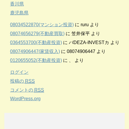
香川県
鹿児島県
08034522870(マンション投資)
に
ruru
より
08074656279(不動産買取)
に
笠井保平
より
0364553700(不動産投資)
に
バDEZA-INVESTカ
より
08074906447(家賃収入)
に
08074906447
より
0120655052(不動産投資)
に
、
より
ログイン
投稿の
RSS
コメントの
RSS
WordPress.org