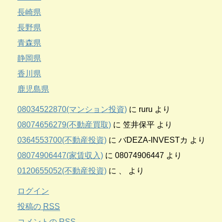
長崎県
長野県
青森県
静岡県
香川県
鹿児島県
08034522870(マンション投資)
に
ruru
より
08074656279(不動産買取)
に
笠井保平
より
0364553700(不動産投資)
に
バDEZA-INVESTカ
より
08074906447(家賃収入)
に
08074906447
より
0120655052(不動産投資)
に
、
より
ログイン
投稿の
RSS
コメントの
RSS