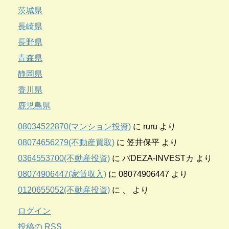
茨城県
長崎県
長野県
青森県
静岡県
香川県
鹿児島県
08034522870(マンション投資)
に
ruru
より
08074656279(不動産買取)
に
笠井保平
より
0364553700(不動産投資)
に
バDEZA-INVESTカ
より
08074906447(家賃収入)
に
08074906447
より
0120655052(不動産投資)
に
、
より
ログイン
投稿の
RSS