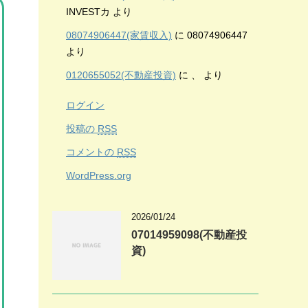
INVESTカ
より
08074906447(家賃収入)
に
08074906447
より
0120655052(不動産投資)
に
、
より
ログイン
投稿の
RSS
コメントの
RSS
WordPress.org
2026/01/24
07014959098(不動産投
資)