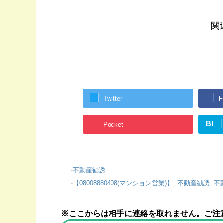
関
Twitter
F
B!
Pocket
-
不動産勧誘
-
【08008880408(マンション営業)】
,
不動産勧誘
,
不
※ここからは相手に連絡を取れません。ご注