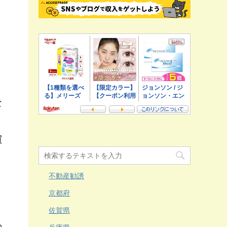
ト
な
買
不動産勧誘
、
京都府
佐賀県