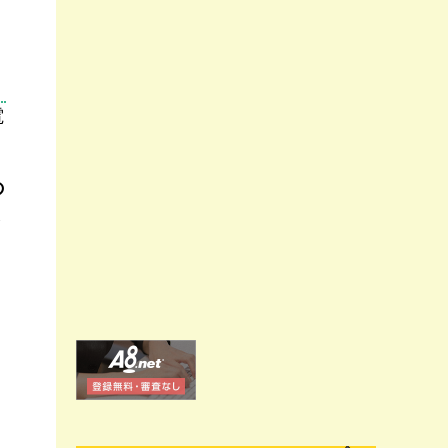
電
の
ま