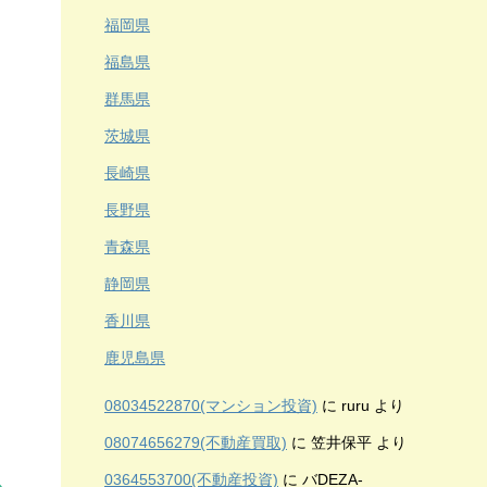
福岡県
福島県
群馬県
茨城県
長崎県
長野県
青森県
静岡県
香川県
鹿児島県
08034522870(マンション投資)
に
ruru
より
08074656279(不動産買取)
に
笠井保平
より
0364553700(不動産投資)
に
バDEZA-