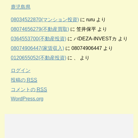
鹿児島県
08034522870(マンション投資)
に
ruru
より
08074656279(不動産買取)
に
笠井保平
より
0364553700(不動産投資)
に
バDEZA-INVESTカ
より
08074906447(家賃収入)
に
08074906447
より
0120655052(不動産投資)
に
、
より
ログイン
投稿の
RSS
コメントの
RSS
WordPress.org