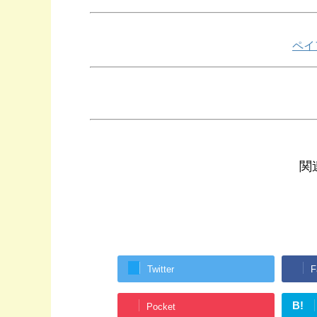
ペイ
関
Twitter
F
B!
Pocket