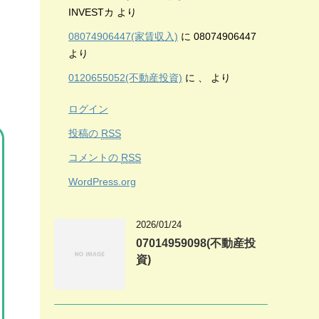
INVESTカ
より
08074906447(家賃収入)
に
08074906447
より
0120655052(不動産投資)
に
、
より
ログイン
投稿の
RSS
コメントの
RSS
WordPress.org
2026/01/24
07014959098(不動産投
資)