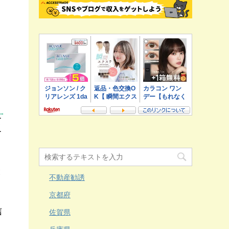
て
て
と
不動産勧誘
京都府
信
佐賀県