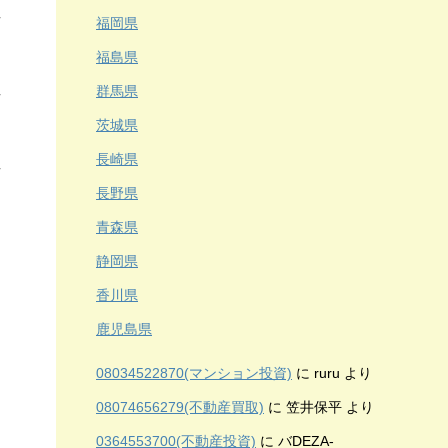
福岡県
福島県
群馬県
茨城県
長崎県
長野県
青森県
静岡県
香川県
鹿児島県
08034522870(マンション投資)
に
ruru
より
08074656279(不動産買取)
に
笠井保平
より
0364553700(不動産投資)
に
バDEZA-