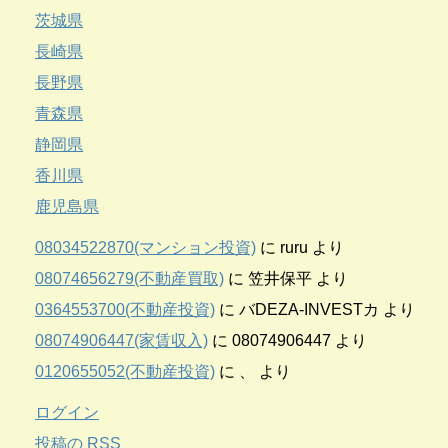
茨城県
長崎県
長野県
青森県
静岡県
香川県
鹿児島県
08034522870(マンション投資)
に
ruru
より
08074656279(不動産買取)
に
笠井保平
より
0364553700(不動産投資)
に
バDEZA-INVESTカ
より
08074906447(家賃収入)
に
08074906447
より
0120655052(不動産投資)
に
、
より
ログイン
投稿の
RSS