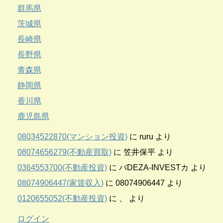
群馬県
茨城県
長崎県
長野県
青森県
静岡県
香川県
鹿児島県
08034522870(マンション投資)
に
ruru
より
08074656279(不動産買取)
に
笠井保平
より
0364553700(不動産投資)
に
バDEZA-INVESTカ
より
08074906447(家賃収入)
に
08074906447
より
0120655052(不動産投資)
に
、
より
ログイン