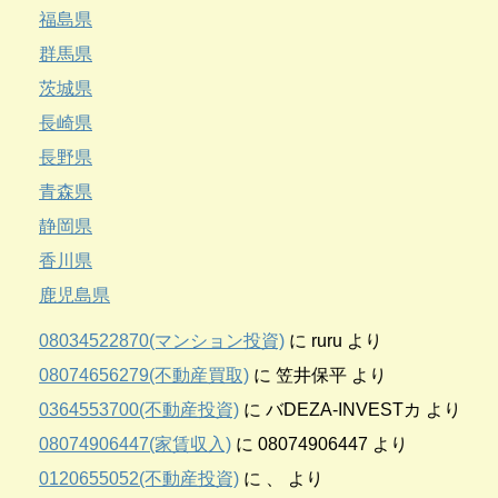
福島県
群馬県
茨城県
長崎県
長野県
青森県
静岡県
香川県
鹿児島県
08034522870(マンション投資)
に
ruru
より
08074656279(不動産買取)
に
笠井保平
より
0364553700(不動産投資)
に
バDEZA-INVESTカ
より
08074906447(家賃収入)
に
08074906447
より
0120655052(不動産投資)
に
、
より