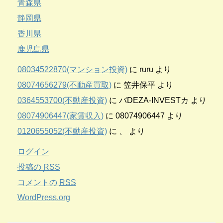
青森県
静岡県
香川県
鹿児島県
08034522870(マンション投資)
に
ruru
より
08074656279(不動産買取)
に
笠井保平
より
0364553700(不動産投資)
に
バDEZA-INVESTカ
より
08074906447(家賃収入)
に
08074906447
より
0120655052(不動産投資)
に
、
より
ログイン
投稿の
RSS
コメントの
RSS
WordPress.org