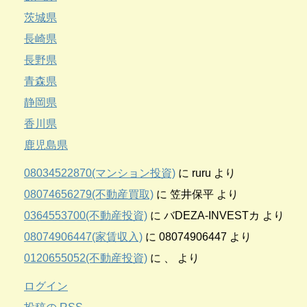
茨城県
長崎県
長野県
青森県
静岡県
香川県
鹿児島県
08034522870(マンション投資)
に
ruru
より
08074656279(不動産買取)
に
笠井保平
より
0364553700(不動産投資)
に
バDEZA-INVESTカ
より
08074906447(家賃収入)
に
08074906447
より
0120655052(不動産投資)
に
、
より
ログイン