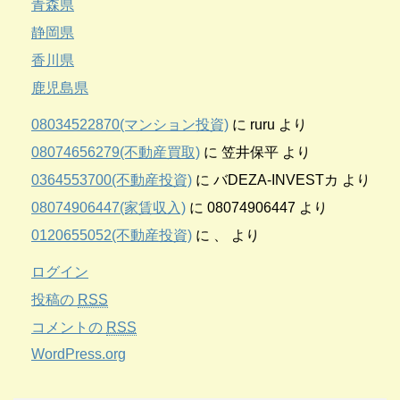
青森県
静岡県
香川県
鹿児島県
08034522870(マンション投資)
に
ruru
より
08074656279(不動産買取)
に
笠井保平
より
0364553700(不動産投資)
に
バDEZA-INVESTカ
より
08074906447(家賃収入)
に
08074906447
より
0120655052(不動産投資)
に
、
より
ログイン
投稿の
RSS
コメントの
RSS
WordPress.org