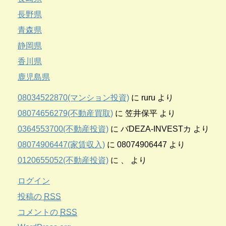
長野県
青森県
静岡県
香川県
鹿児島県
08034522870(マンション投資)
に
ruru
より
08074656279(不動産買取)
に
笠井保平
より
0364553700(不動産投資)
に
バDEZA-INVESTカ
より
08074906447(家賃収入)
に
08074906447
より
0120655052(不動産投資)
に
、
より
ログイン
投稿の
RSS
コメントの
RSS