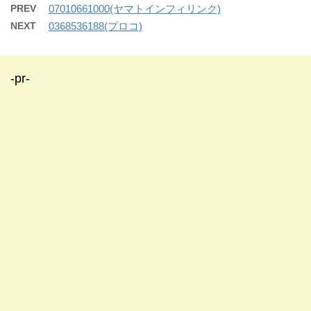
PREV
07010661000(ヤマトインフィリンク)
NEXT
0368536188(プロコ)
-pr-