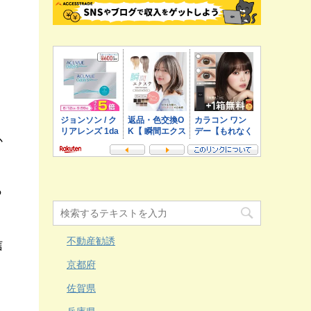
か
っ
不動産勧誘
信
京都府
佐賀県