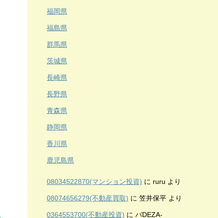
福岡県
福島県
群馬県
茨城県
長崎県
長野県
青森県
静岡県
香川県
鹿児島県
08034522870(マンション投資)
に
ruru
より
08074656279(不動産買取)
に
笠井保平
より
0364553700(不動産投資)
に
バDEZA-