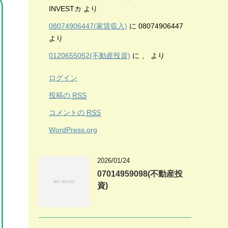
INVESTカ
より
08074906447(家賃収入)
に
08074906447
より
0120655052(不動産投資)
に
、
より
ログイン
投稿の
RSS
コメントの
RSS
WordPress.org
2026/01/24
07014959098(不動産投
資)