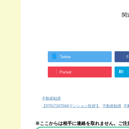
関
Twitter
F
B!
Pocket
-
不動産勧誘
-
【07017347044(マンション投資)】
,
不動産勧誘
,
不
※ここからは相手に連絡を取れません。ご注