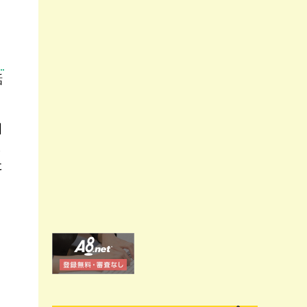
話
目
ま
た