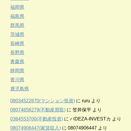
福岡県
福島県
群馬県
茨城県
長崎県
長野県
青森県
静岡県
香川県
鹿児島県
08034522870(マンション投資)
に
ruru
より
08074656279(不動産買取)
に
笠井保平
より
0364553700(不動産投資)
に
バDEZA-INVESTカ
より
08074906447(家賃収入)
に
08074906447
より