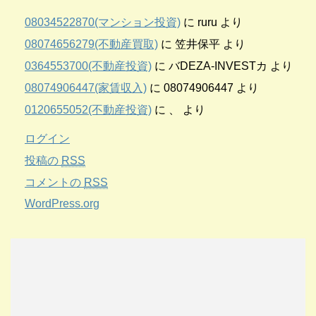
08034522870(マンション投資)
に
ruru
より
08074656279(不動産買取)
に
笠井保平
より
0364553700(不動産投資)
に
バDEZA-INVESTカ
より
08074906447(家賃収入)
に
08074906447
より
0120655052(不動産投資)
に
、
より
ログイン
投稿の
RSS
コメントの
RSS
WordPress.org