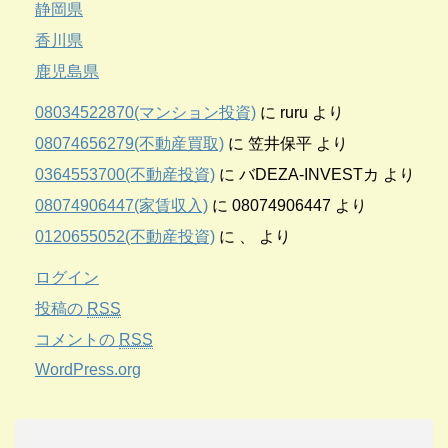
静岡県
香川県
鹿児島県
08034522870(マンション投資)
に
ruru
より
08074656279(不動産買取)
に
笠井保平
より
0364553700(不動産投資)
に
バDEZA-INVESTカ
より
08074906447(家賃収入)
に
08074906447
より
0120655052(不動産投資)
に
、
より
ログイン
投稿の
RSS
コメントの
RSS
WordPress.org