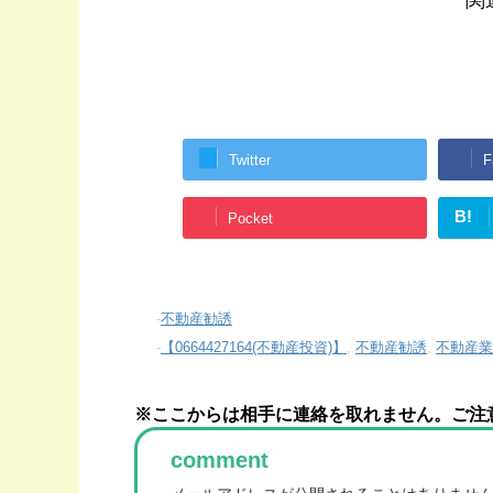
関
Twitter
F
B!
Pocket
-
不動産勧誘
-
【0664427164(不動産投資)】
,
不動産勧誘
,
不動産業
※ここからは相手に連絡を取れません。ご注
comment