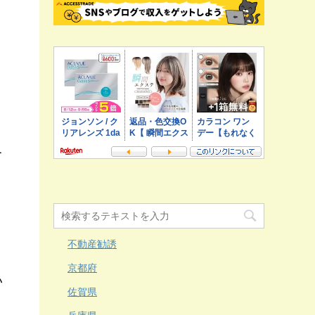
り
て
、
不動産勧誘
京都府
い
佐賀県