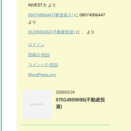
INVESTカ
より
08074906447(家賃収入)
に
08074906447
より
0120655052(不動産投資)
に
、
より
ログイン
投稿の
RSS
コメントの
RSS
WordPress.org
2026/01/24
07014959098(不動産投
資)