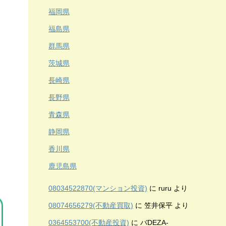
福岡県
福島県
群馬県
茨城県
長崎県
長野県
青森県
静岡県
香川県
鹿児島県
08034522870(マンション投資)
に
ruru
より
08074656279(不動産買取)
に
笠井保平
より
0364553700(不動産投資)
に
バDEZA-