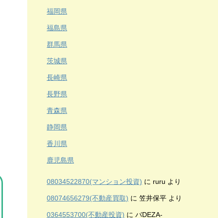
福岡県
福島県
群馬県
茨城県
長崎県
長野県
青森県
静岡県
香川県
鹿児島県
08034522870(マンション投資)
に
ruru
より
08074656279(不動産買取)
に
笠井保平
より
0364553700(不動産投資)
に
バDEZA-