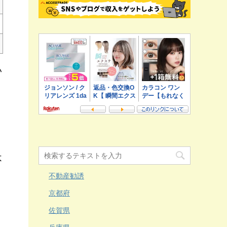
い
不
不動産勧誘
京都府
り
佐賀県