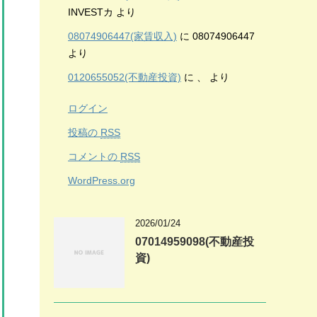
INVESTカ
より
08074906447(家賃収入)
に
08074906447
より
0120655052(不動産投資)
に
、
より
ログイン
投稿の
RSS
コメントの
RSS
WordPress.org
2026/01/24
07014959098(不動産投
資)