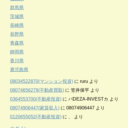
群馬県
茨城県
長崎県
長野県
青森県
静岡県
香川県
鹿児島県
08034522870(マンション投資)
に
ruru
より
08074656279(不動産買取)
に
笠井保平
より
0364553700(不動産投資)
に
バDEZA-INVESTカ
より
08074906447(家賃収入)
に
08074906447
より
0120655052(不動産投資)
に
、
より