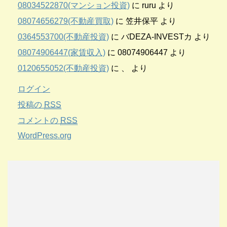
08034522870(マンション投資)
に
ruru
より
08074656279(不動産買取)
に
笠井保平
より
0364553700(不動産投資)
に
バDEZA-INVESTカ
より
08074906447(家賃収入)
に
08074906447
より
0120655052(不動産投資)
に
、
より
ログイン
投稿の
RSS
コメントの
RSS
WordPress.org