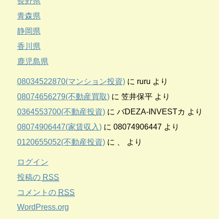
長野県
青森県
静岡県
香川県
鹿児島県
08034522870(マンション投資)
に
ruru
より
08074656279(不動産買取)
に
笠井保平
より
0364553700(不動産投資)
に
バDEZA-INVESTカ
より
08074906447(家賃収入)
に
08074906447
より
0120655052(不動産投資)
に
、
より
ログイン
投稿の
RSS
コメントの
RSS
WordPress.org