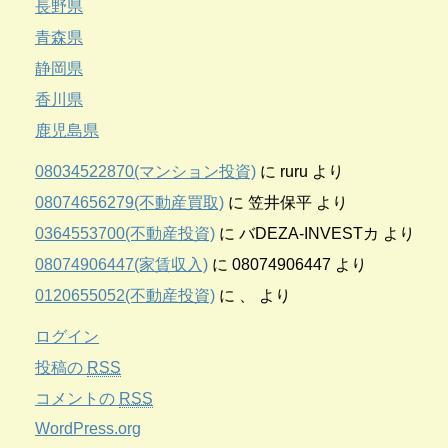
長野県
青森県
静岡県
香川県
鹿児島県
08034522870(マンション投資)
に
ruru
より
08074656279(不動産買取)
に
笠井保平
より
0364553700(不動産投資)
に
バDEZA-INVESTカ
より
08074906447(家賃収入)
に
08074906447
より
0120655052(不動産投資)
に
、
より
ログイン
投稿の
RSS
コメントの
RSS
WordPress.org