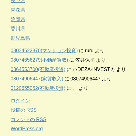
長野県
青森県
静岡県
香川県
鹿児島県
08034522870(マンション投資)
に
ruru
より
08074656279(不動産買取)
に
笠井保平
より
0364553700(不動産投資)
に
バDEZA-INVESTカ
より
08074906447(家賃収入)
に
08074906447
より
0120655052(不動産投資)
に
、
より
ログイン
投稿の
RSS
コメントの
RSS
WordPress.org