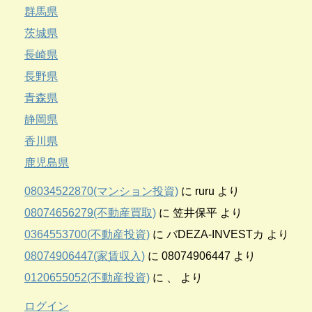
群馬県
茨城県
長崎県
長野県
青森県
静岡県
香川県
鹿児島県
08034522870(マンション投資)
に
ruru
より
08074656279(不動産買取)
に
笠井保平
より
0364553700(不動産投資)
に
バDEZA-INVESTカ
より
08074906447(家賃収入)
に
08074906447
より
0120655052(不動産投資)
に
、
より
ログイン