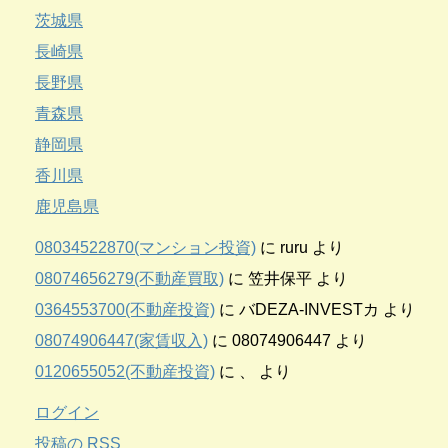
茨城県
長崎県
長野県
青森県
静岡県
香川県
鹿児島県
08034522870(マンション投資)
に
ruru
より
08074656279(不動産買取)
に
笠井保平
より
0364553700(不動産投資)
に
バDEZA-INVESTカ
より
08074906447(家賃収入)
に
08074906447
より
0120655052(不動産投資)
に
、
より
ログイン
投稿の
RSS