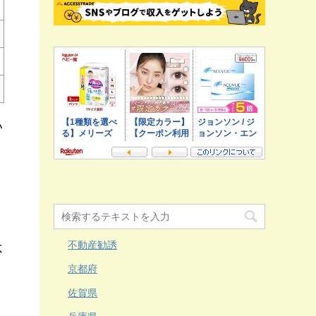
い
不動産勧誘
不
京都府
佐賀県
り