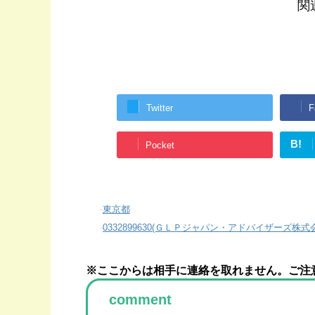
関
Twitter
F
B!
Pocket
-
東京都
-
0332899630(ＧＬＰジャパン・アドバイザーズ株式
※ここからは相手に連絡を取れません。ご注
comment