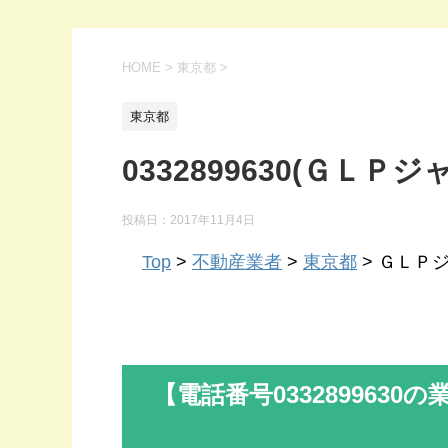
HOME
>
東京都
>
東京都
0332899630(ＧＬ
投稿日：
2017年11月4日
Top
>
不動産業者
>
東京都
> ＧＬＰジ
【電話番号
0332899630
の