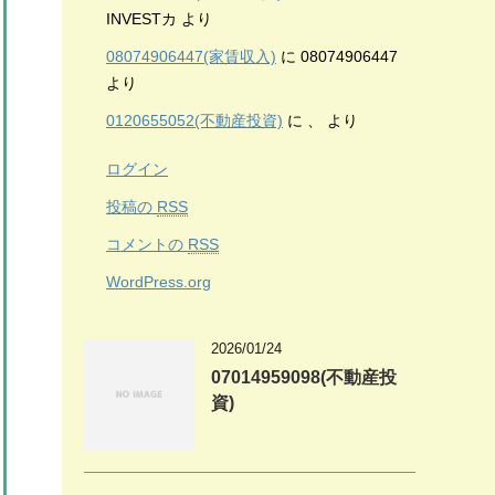
INVESTカ
より
08074906447(家賃収入)
に
08074906447
より
0120655052(不動産投資)
に
、
より
ログイン
投稿の
RSS
コメントの
RSS
WordPress.org
2026/01/24
07014959098(不動産投
資)