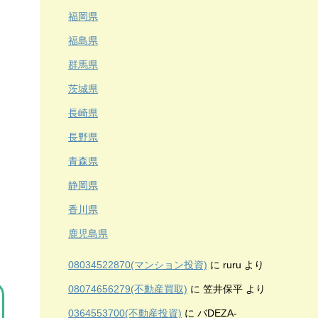
福岡県
福島県
群馬県
茨城県
長崎県
長野県
青森県
静岡県
香川県
鹿児島県
08034522870(マンション投資)
に
ruru
より
08074656279(不動産買取)
に
笠井保平
より
0364553700(不動産投資)
に
バDEZA-