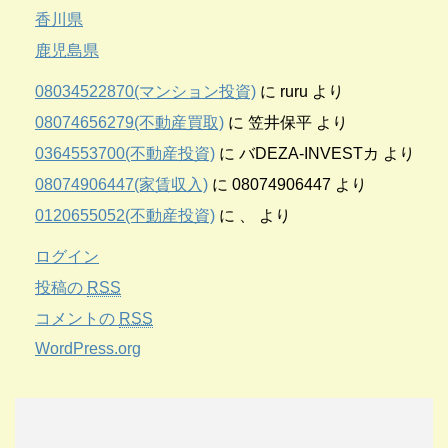
香川県
鹿児島県
08034522870(マンション投資)
に
ruru
より
08074656279(不動産買取)
に
笠井保平
より
0364553700(不動産投資)
に
バDEZA-INVESTカ
より
08074906447(家賃収入)
に
08074906447
より
0120655052(不動産投資)
に
、
より
ログイン
投稿の
RSS
コメントの
RSS
WordPress.org