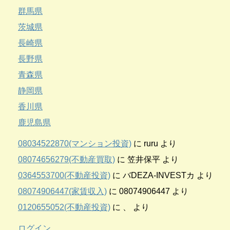
群馬県
茨城県
長崎県
長野県
青森県
静岡県
香川県
鹿児島県
08034522870(マンション投資)
に
ruru
より
08074656279(不動産買取)
に
笠井保平
より
0364553700(不動産投資)
に
バDEZA-INVESTカ
より
08074906447(家賃収入)
に
08074906447
より
0120655052(不動産投資)
に
、
より
ログイン